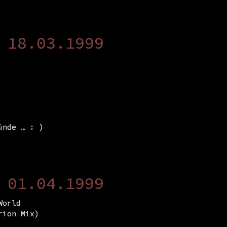
 18.03.1999
ünde … : )
 01.04.1999
World
rion Mix)