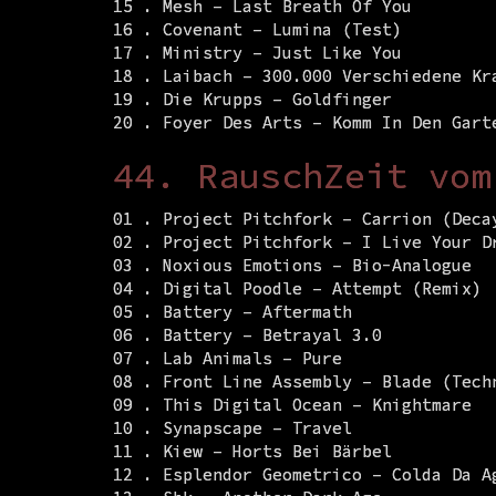
15 . Mesh – Last Breath Of You
16 . Covenant – Lumina (Test)
17 . Ministry – Just Like You
18 . Laibach – 300.000 Verschiedene Kr
19 . Die Krupps – Goldfinger
20 . Foyer Des Arts – Komm In Den Gart
44. RauschZeit vom
01 . Project Pitchfork – Carrion (Deca
02 . Project Pitchfork – I Live Your D
03 . Noxious Emotions – Bio-Analogue
04 . Digital Poodle – Attempt (Remix)
05 . Battery – Aftermath
06 . Battery – Betrayal 3.0
07 . Lab Animals – Pure
08 . Front Line Assembly – Blade (Tech
09 . This Digital Ocean – Knightmare
10 . Synapscape – Travel
11 . Kiew – Horts Bei Bärbel
12 . Esplendor Geometrico – Colda Da A