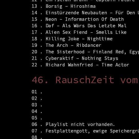
13 . Borsig – Hiroshima
14 . Einstürzende Neubauten – Für Den 
15 . Neon – Informartion Of Death
16 . Daf – Als Wärs Das Letzte Mal
17 . Alien Sex Fiend – Smells Like
18 . Killing Joke – Nighttime
19 . The Arch – Ribdancer
20 . The Sisterhood – Finland Red, Egy
21 . Cyberaktif – Nothing Stays
22 . Richard Wahnfried – Time Actor
46. RauschZeit vom
01 .
02 .
03 .
04 .
05 .
06 . Playlist nicht vorhanden.
07 . Festplattengott, ewige Speichergr
08 .