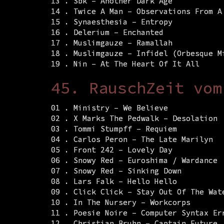
13 . Sbk – Another Dark Age
14 . Twice A Man – Observations From A
15 . Synaesthesia – Entropy
16 . Delerium – Enchanted
17 . Muslimgauze – Ramallah
18 . Muslimgauze – Infidel (Orbesque M
19 . Nin – At The Heart Of It All
45. RauschZeit vom
01 . Ministry – We Believe
02 . X Marks The Pedwalk – Desolation
03 . Tommi Stumpff – Requiem
04 . Carlos Peron – The Late Marilyn
05 . Front 242 – Lovely Day
06 . Snowy Red – Euroshima / Wardance
07 . Snowy Red – Sinking Down
08 . Lars Falk – Hello Hello
09 . Click Click – Stay Out Of The Wat
10 . In The Nursery – Workcorps
11 . Poesie Noire – Computer Syntax Er
12 . Christian Bruhn – Captain Future