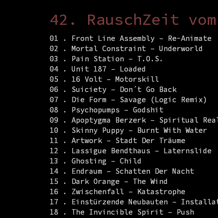
42. RauschZeit vom
01 . Front Line Assembly – Re-Animate
02 . Mortal Constraint – Underworld
03 . Pain Station – T.O.S.
04 . Unit 187 – Loaded
05 . 16 Volt – Motorskill
06 . Suiciety – Don´t Go Back
07 . Die Form – Savage (Logic Remix)
08 . Psychopumps – Godshit
09 . Apoptygma Berzerk – Spiritual Rea
10 . Skinny Puppy – Burnt With Water
11 . Artwork – Stadt Der Träume
12 . Lassigue Bendthaus – Laternslide
13 . Ghosting – Child
14 . Endraum – Schatten Der Nacht
15 . Dark Orange – The Wind
16 . Zwischenfall – Katastrophe
17 . Einstürzende Neubauten – Installa
18 . The Invincible Spirit – Push