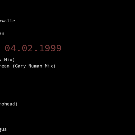
awalle
en
 04.02.1999
y Mix)
ream (Gary Numan Mix)
nohead)
gua