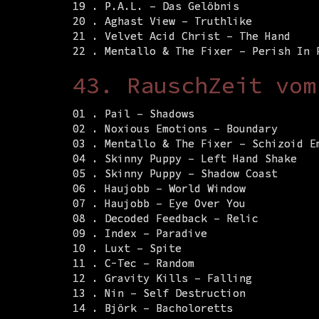
19 . P.A.L. – Das Gelöbnis
20 . Aghast View – Truthlike
21 . Velvet Acid Christ – The Hand
22 . Mentallo & The Fixer – Perish In 
43. RauschZeit vom
01 . Pail – Shadows
02 . Noxious Emotions – Boundary
03 . Mentallo & The Fixer – Schizoid E
04 . Skinny Puppy – Left Hand Shake
05 . Skinny Puppy – Shadow Coast
06 . Haujobb – World Window
07 . Haujobb – Eye Over You
08 . Decoded Feedback – Relic
09 . Index – Paradive
10 . Luxt – Spite
11 . C-Tec – Random
12 . Gravity Kills – Falling
13 . Nin – Self Destruction
14 . Björk – Bacholoretts