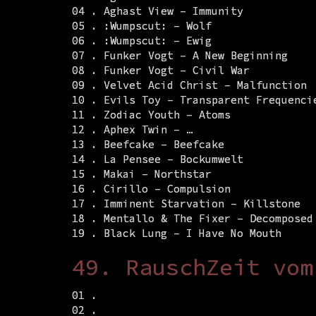
04 . Aghast View – Immunity
05 . :Wumpscut: – Wolf
06 . :Wumpscut: – Ewig
07 . Funker Vogt – A New Beginning
08 . Funker Vogt – Civil War
09 . Velvet Acid Christ – Malfunction
10 . Evils Toy – Transparent Frequenci
11 . Zodiac Youth – Atoms
12 . Aphex Twin – …
13 . Beefcake – Beefcake
14 . La Pensee – Bockumwelt
15 . Makai – Northstar
16 . Cirillo – Compulsion
17 . Imminent Starvation – Killstone
18 . Mentallo & The Fixer – Decomposed
19 . Black Lung – I Have No Mouth
49. RauschZeit vom
01 .
02 .