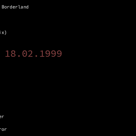
 Borderland
ix)
 18.02.1999
er
ror