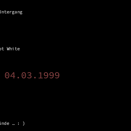
Untergang
pt White
 04.03.1999
ünde … : )