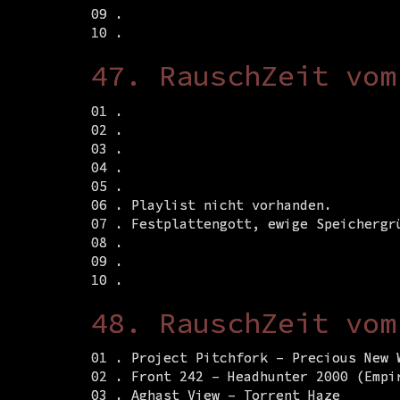
09 .
10 .
47. RauschZeit vom
01 .
02 .
03 .
04 .
05 .
06 . Playlist nicht vorhanden.
07 . Festplattengott, ewige Speichergr
08 .
09 .
10 .
48. RauschZeit vom
01 . Project Pitchfork – Precious New 
02 . Front 242 – Headhunter 2000 (Empi
03 . Aghast View – Torrent Haze