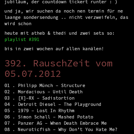
jubiläum, der countdown tickert runter : )
und ja, wir suchen da noch nen termin für ne
laange sondersendung .. nicht verzweifeln, das
wird schon
heute mit atheb & thedi und zwei sets so:
playlist #391
bis in zwei wochen auf allen kanälen!
392. RauschZeit vom
05.07.2012
01 . Philipp Münch – Structure
02 . Mordacious – Until Death
03 . [X]–RX – Sadistortion
04 . Detroit Diesel – The Playground
05 . 1979 – Lost In Rhythm
06 . Simon Schall – Mashed Potato
07 . Panzer AG – When Death Embrace Me
08 . Neuroticfish – Why Don’t You Hate Me?