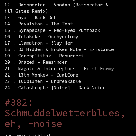
12 . Bassnectar – Voodoo (Bassnectar &
ill.Gates Remix)
13 . Gyu – Bark Dub
14 . Royalston – The Test
15 . Synapscape – Red-Eyed Puffback
16 . Totakeke – Onchyectomy
17 . Llamatron – Slay Her
18 . DJ Hidden & Broken Note – Existance
19 . Coresplittaz – Resurrect
20 . Brazed – Remainder
21 . Nagato & Interceptors – First Enemy
22 . 13th Monkey – DuaLCore
23 . 100blumen – Unbreakable
24 . Catastrophe [Noise] – Dark Voice
#382:
Schmuddelwetterblues,
eh, -noise
und zwar richtig!