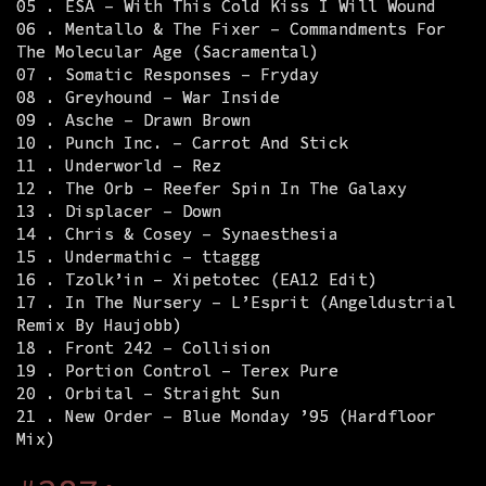
05 . ESA – With This Cold Kiss I Will Wound
06 . Mentallo & The Fixer – Commandments For
The Molecular Age (Sacramental)
07 . Somatic Responses – Fryday
08 . Greyhound – War Inside
09 . Asche – Drawn Brown
10 . Punch Inc. – Carrot And Stick
11 . Underworld – Rez
12 . The Orb – Reefer Spin In The Galaxy
13 . Displacer – Down
14 . Chris & Cosey – Synaesthesia
15 . Undermathic – ttaggg
16 . Tzolk’in – Xipetotec (EA12 Edit)
17 . In The Nursery – L’Esprit (Angeldustrial
Remix By Haujobb)
18 . Front 242 – Collision
19 . Portion Control – Terex Pure
20 . Orbital – Straight Sun
21 . New Order – Blue Monday ’95 (Hardfloor
Mix)