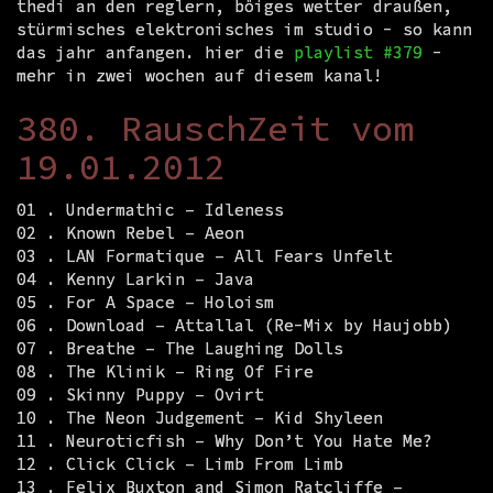
thedi an den reglern, böiges wetter draußen,
stürmisches elektronisches im studio - so kann
das jahr anfangen. hier die
playlist #379
-
mehr in zwei wochen auf diesem kanal!
380. RauschZeit vom
19.01.2012
01 . Undermathic – Idleness
02 . Known Rebel – Aeon
03 . LAN Formatique – All Fears Unfelt
04 . Kenny Larkin – Java
05 . For A Space – Holoism
06 . Download – Attallal (Re-Mix by Haujobb)
07 . Breathe – The Laughing Dolls
08 . The Klinik – Ring Of Fire
09 . Skinny Puppy – Ovirt
10 . The Neon Judgement – Kid Shyleen
11 . Neuroticfish – Why Don’t You Hate Me?
12 . Click Click – Limb From Limb
13 . Felix Buxton and Simon Ratcliffe –