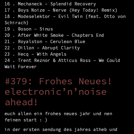
16 . Mechaneck – Splendid Recovery
17 . Boys Noize – Nerve (Hey Today! Remix)
18 . Modeselektor – Evil Twin (feat. Otto von
Schirach)
19 . Boson – Sinus
20 . After White Smoke – Chapters End
21 . Royalston – Cerulean Blue
22 . Dillon – Abrupt Clarity
23 . Hecq – With Angels
24 . Trent Reznor & Atticus Ross – We Could
Wait Forever
#379: Frohes Neues!
electronic’n’noise
ahead!
euch allen ein frohes neues jahr und nen
feinen start : )
in der ersten sendung des jahres atheb und