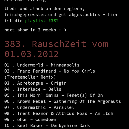
thedi und atheb an den reglern,
frischgepresstes und gut abgestaubtes - hier
ist die
playlist #382
next show in 2 weeks : )
383. RauschZeit vom
01.03.2012
01 . Underworld – Minneapolis
02 . Franz Ferdinand – No You Girls
(Trentemoller Remix)
03 . Acretongue – Origin
04 . Interlace – Bells
05 . This Morn’ Omina – Tenet(s) Of On
06 . Known Rebel – Gathering Of The Argonauts
07 . Undermathic – Parallel
08 . Trent Reznor & Atticus Ross – An Itch
09 . ohGr – Comedown
10 . Keef Baker – Derbyshire Dark