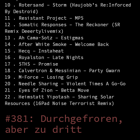
10 . Rotersand – Storm (Haujobb’s Re:Inforced
By Destroid)
11 . Resistant Project – MP5
12 . Somatic Responses – The Reckoner (SR
Remix Deeertylivemix)
13 . Ah Cama-Sotz – Estigmas
14 . After White Smoke – Welcome Back
15 . Hecq – Instaheat
16 . Royalston – Late Nights
17 . STHS – Promise
18 . Calvertron & Messinian – Party Gwarn
19 . M-Force – Losing Grip
20 . Needle Sharing – Violent Times A Go-Go
21 . Eyes Of Zion – Betta Move
22 . Heimstatt Yipotash – Sharing Solar
Resources (16Pad Noise Terrorist Remix)
#381: Durchgefroren,
aber zu dritt