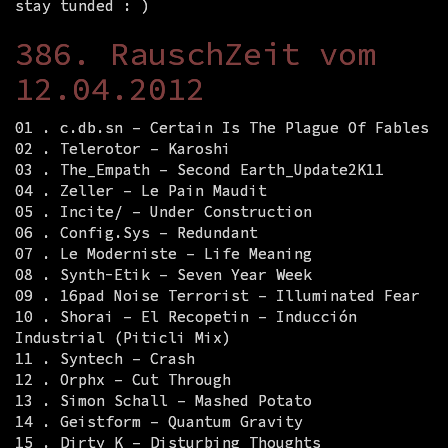
stay tunded : )
386. RauschZeit vom
12.04.2012
01 . c.db.sn – Certain Is The Plague Of Fables
02 . Telerotor – Karoshi
03 . The_Empath – Second Earth_Update2K11
04 . Zeller – Le Pain Maudit
05 . Incite/ – Under Construction
06 . Config.Sys – Redundant
07 . Le Moderniste – Life Meaning
08 . Synth-Etik – Seven Year Week
09 . 16pad Noise Terrorist – Illuminated Fear
10 . Shorai – El Recopetin – Inducción
Industrial (Piticli Mix)
11 . Syntech – Crash
12 . Orphx – Cut Through
13 . Simon Schall – Mashed Potato
14 . Geistform – Quantum Gravity
15 . Dirty K – Disturbing Thoughts