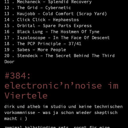
11 . Mechaneck – Splendid Recovery
12 . The Grid – Cybernetic
13 . Haujobb – Cold Comfort (Scrap Yard)
14 . Click Click – Hephaestos
15 . Orbital – Spare Parts Express
16 . Black Lung – The Hostmen Of Tyne
17 . Iszoloscope – In The Face Of Descent
18 . The PCP Principle – 37/41
19 . Sabes – More People
20 . Stendeck – The Secret Behind The Third
Door
#384:
electronic’n’noise im
Viertele
dirk und atheb im studio und keine technischen
vorkommnisse - was ja schon wieder skeptisch
macht : )
zweimal halbstündige sets, sorgt für eine