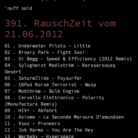
'nuff said
391. RauschZeit vom
21.06.2012
01 . Underwater Pilots – Little
02 . Binary Park – Fight Son!
03 . Si Begg – Speed & Efficiency (2012 Remix)
04 . Sylvgheist Maëlström – Narssarssuaq
Desert
05 . SaturmZlide – Psysurfer
06 . 16Pad Noise Terrorist – Wasp
07 . Mobthrow – Bulb Engine
08 . Cervello Elettronico – Polarity
(Manufactura Remix)
09 . HIV+ – Abfahrt
10 . Axiome – La Seconde Morsure D’amundsen
11 . Xsoz – Pioneers
12 . Job Karma – You Are The Key
13 . Warbaby – Hyperspace