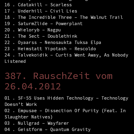
16 . Cdatakill – Scarless
17 . Underhill – Civil Lies
18 . The Incredible Three – The Walnut Trail
19 . SaturmZlide – Powerplant
20 . Wieloryb – Nagpu
21 . The Sect – Doublethink
22 . Oyaarss – Nenosaukta Tuksa Elpa
23 . Heimstatt Yipotash – Rescoldo
24 . Talvekoidik – Curtis Went Away, As Nobody
Listened
387. RauschZeit vom
26.04.2012
01 . 5F-55 Uses Hidden Technology – Technology
Doesn’t Work
02 . Empusae – Dissection Of Purity (Feat. In
Slaughter Natives)
03 . Nullgrad – Wayfarer
04 . Geistform – Quantum Gravity