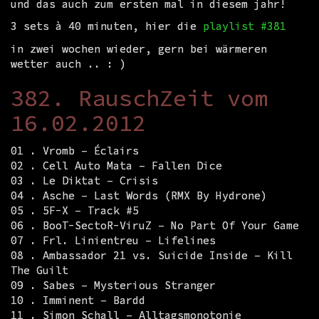
und das auch zum ersten mal in diesem jahr!
3 sets à 40 minuten, hier die
playlist #381
in zwei wochen wieder, gern bei wärmeren
wetter auch .. : )
382. RauschZeit vom
16.02.2012
01 . Vromb – Éclairs
02 . Cell Auto Mata – Fallen Dice
03 . Le Diktat – Crisis
04 . Asche – Last Words (RMX By Hydrone)
05 . 5F-X – Track #5
06 . BooT-SectoR-ViruZ – No Part Of Your Game
07 . Frl. Linientreu – Lifelines
08 . Ambassador 21 vs. Suicide Inside – Kill
The Guilt
09 . Sabes – Mysterious Stranger
10 . Imminent – Bardd
11 . Simon Schall – Alltagsmonotonie