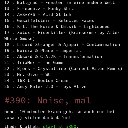
12 . Nullgrad – Fenster in eine andere Welt
13 . Firebeatz – Funky Shit
14 . A*S*Y*S – Acid Glitch
15 . Gesaffelstein – Selected Faces
16 . Kill The Noise & Datsik – Lightspeed
17 . Xotox – Eisenkiller (Krankermix by After
White Smoke)
18 . Liquid Stranger & Ajapai – Contamination
19 . Noisia & Phace – Imperial
20 . Absurd & C.A.2K – Trannsformation
21 . TriaMer – The Game
22 . Björk – Crystalline (Current Value Remix)
23 . Mr. Oizo – WC
24 . 16Bit – Boston Cream
25 . Andy Malex 2.0 – Toys Alive
#390: Noise, mal
hehe, 10 minuten krach geht so auch nur bei
zusa :) vielen dank dafür!
thedi & atheb,
playlist #390
,