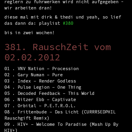
reglern zu fuhrwerken wird nicht aufgegeben -
wir arbeiten dran!
diese mal mit dirk & thedi und yeah, so lief
das dann da: playlist
#380
bis in zwei wochen!
381. RauschZeit vom
02.02.2012
01 . VNV Nation – Procession
02 . Gary Numan – Pure
03 . Index – Render Godless
04 . Pulse Legion – One Thing
05 . Decoded Feedback – This World
06 . Nitzer Ebb – Captivate
07 . Orbital – P.E.T.R.O.L.
08 . Frittenbude – Das Licht (CURRRSEDPHIL
Rauschgift Remix)
09 . HIV+ – Welcome To Paradise (Mash Up By
HIV+)