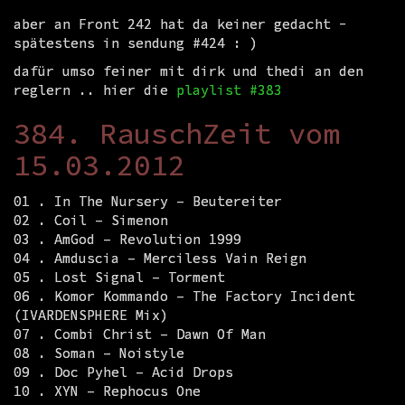
aber an Front 242 hat da keiner gedacht -
spätestens in sendung #424 : )
dafür umso feiner mit dirk und thedi an den
reglern .. hier die
playlist #383
384. RauschZeit vom
15.03.2012
01 . In The Nursery – Beutereiter
02 . Coil – Simenon
03 . AmGod – Revolution 1999
04 . Amduscia – Merciless Vain Reign
05 . Lost Signal – Torment
06 . Komor Kommando – The Factory Incident
(IVARDENSPHERE Mix)
07 . Combi Christ – Dawn Of Man
08 . Soman – Noistyle
09 . Doc Pyhel – Acid Drops
10 . XYN – Rephocus One