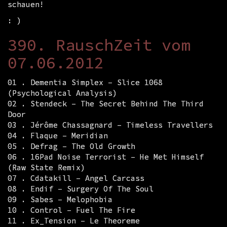
schauen!
: )
390. RauschZeit vom
07.06.2012
01 . Dementia Simplex – Slice 1068
(Psychological Analysis)
02 . Stendeck – The Secret Behind The Third
Door
03 . Jérôme Chassagnard – Timeless Travellers
04 . Flaque – Meridian
05 . Defrag – The Old Growth
06 . 16Pad Noise Terrorist – He Met Himself
(Raw State Remix)
07 . Cdatakill – Angel Carcass
08 . Endif – Surgery Of The Soul
09 . Sabes – Melophobia
10 . Control – Fuel The Fire
11 . Ex_Tension – Le Theoreme