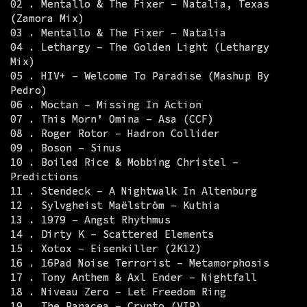
02 . Mentallo & The Fixer – Natalia, Texas
(Zamora Mix)
03 . Mentallo & The Fixer – Natalia
04 . Lethargy – The Golden Light (Lethargy
Mix)
05 . HIV+ – Welcome To Paradise (Mashup By
Pedro)
06 . Moctan – Missing In Action
07 . This Morn’ Omina – Asa (CCF)
08 . Roger Rotor – Hadron Collider
09 . Boson – Sinus
10 . Boiled Rice & Mobbing Christel –
Predictions
11 . Stendeck – A Nightwalk In Altenburg
12 . Sylvgheist Maëlström – Kuthia
13 . 1979 – Angst Rhythmus
14 . Dirty K – Scattered Elements
15 . Xotox – Eisenkiller (2K12)
16 . 16Pad Noise Terrorist – Metamorphosis
17 . Tony Anthem & Axl Ender – Nightfall
18 . Niveau Zero – Let Freedom Ring
19 . The Panacea – Crypto (VIP)