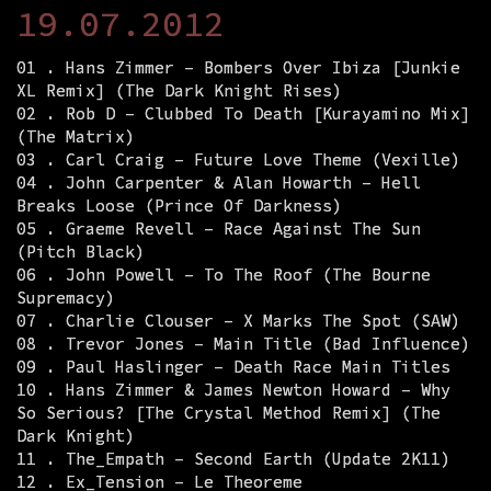
19.07.2012
01 . Hans Zimmer – Bombers Over Ibiza [Junkie
XL Remix] (The Dark Knight Rises)
02 . Rob D – Clubbed To Death [Kurayamino Mix]
(The Matrix)
03 . Carl Craig – Future Love Theme (Vexille)
04 . John Carpenter & Alan Howarth – Hell
Breaks Loose (Prince Of Darkness)
05 . Graeme Revell – Race Against The Sun
(Pitch Black)
06 . John Powell – To The Roof (The Bourne
Supremacy)
07 . Charlie Clouser – X Marks The Spot (SAW)
08 . Trevor Jones – Main Title (Bad Influence)
09 . Paul Haslinger – Death Race Main Titles
10 . Hans Zimmer & James Newton Howard – Why
So Serious? [The Crystal Method Remix] (The
Dark Knight)
11 . The_Empath – Second Earth (Update 2K11)
12 . Ex_Tension – Le Theoreme