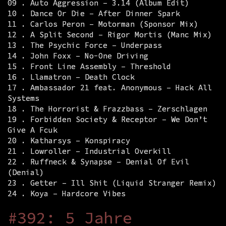
09 . Auto Aggression – 3.14 (Album Edit)
10 . Dance Or Die – After Dinner Spark
11 . Carlos Peron – Motorman (Sponsor Mix)
12 . A Split Second – Rigor Mortis (Manc Mix)
13 . The Psychic Force – Underpass
14 . John Foxx – No-One Driving
15 . Front Line Assembly – Threshold
16 . Llamatron – Death Clock
17 . Ambassador 21 feat. Anonymous – Hack All
Systems
18 . The Horrorist & Frazzbass – Zerschlagen
19 . Forbidden Society & Receptor – We Don’t
Give A Fcuk
20 . Katharsys – Konspiracy
21 . Lowroller – Industrial Overkill
22 . Ruffneck & Synapse – Denial Of Evil
(Denial)
23 . Getter – Ill Shit (Liquid Stranger Remix)
24 . Koya – Hardcore Vibes
#392: 5 Jahre