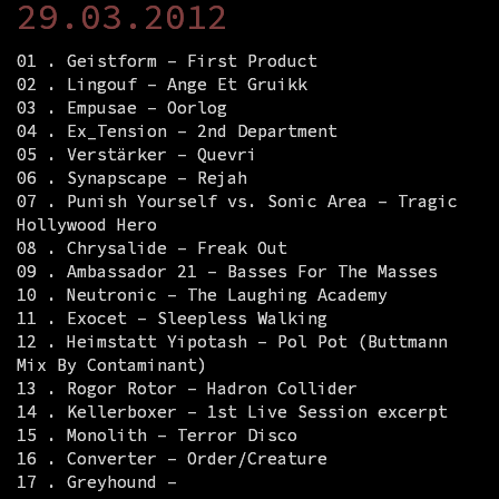
29.03.2012
01 . Geistform – First Product
02 . Lingouf – Ange Et Gruikk
03 . Empusae – Oorlog
04 . Ex_Tension – 2nd Department
05 . Verstärker – Quevri
06 . Synapscape – Rejah
07 . Punish Yourself vs. Sonic Area – Tragic
Hollywood Hero
08 . Chrysalide – Freak Out
09 . Ambassador 21 – Basses For The Masses
10 . Neutronic – The Laughing Academy
11 . Exocet – Sleepless Walking
12 . Heimstatt Yipotash – Pol Pot (Buttmann
Mix By Contaminant)
13 . Rogor Rotor – Hadron Collider
14 . Kellerboxer – 1st Live Session excerpt
15 . Monolith – Terror Disco
16 . Converter – Order/Creature
17 . Greyhound –