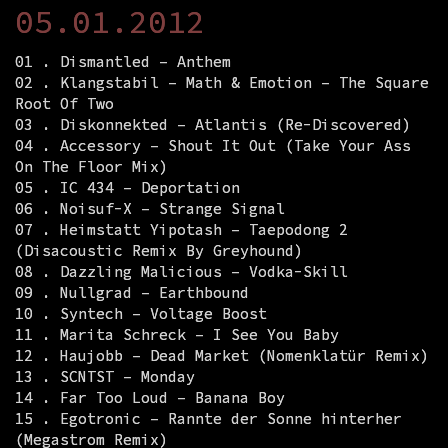
05.01.2012
01 . Dismantled – Anthem
02 . Klangstabil – Math & Emotion – The Square
Root Of Two
03 . Diskonnekted – Atlantis (Re-Discovered)
04 . Accessory – Shout It Out (Take Your Ass
On The Floor Mix)
05 . IC 434 – Deportation
06 . Noisuf-X – Strange Signal
07 . Heimstatt Yipotash – Taepodong 2
(Disacoustic Remix By Greyhound)
08 . Dazzling Malicious – Vodka-Skill
09 . Nullgrad – Earthbound
10 . Syntech – Voltage Boost
11 . Marita Schreck – I See You Baby
12 . Haujobb – Dead Market (Nomenklatür Remix)
13 . SCNTST – Monday
14 . Far Too Loud – Banana Boy
15 . Egotronic – Rannte der Sonne hinterher
(Megastrom Remix)